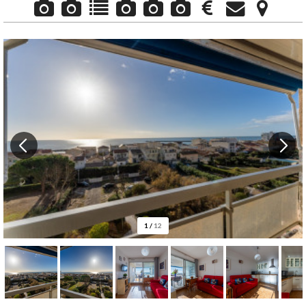
1
/
12