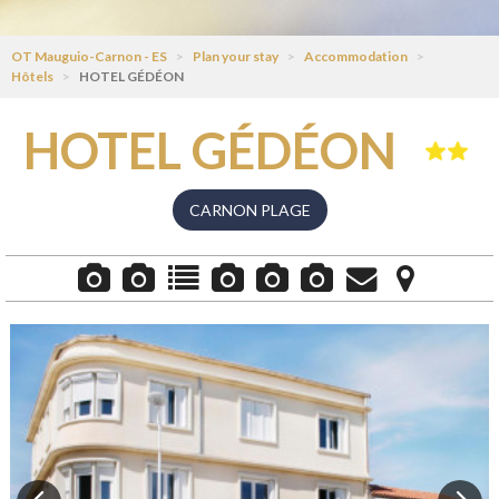
OT Mauguio-Carnon - ES
>
Plan your stay
>
Accommodation
>
Hôtels
>
HOTEL GÉDÉON
HOTEL GÉDÉON
CARNON PLAGE