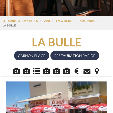
OT Mauguio-Carnon - ES
>
Visit
>
Eat & Drink
>
Restaurants
>
LA BULLE
LA BULLE
CARNON PLAGE
RESTAURATION RAPIDE