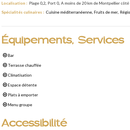
Localisation
:
Plage
0,2
Port
0
A moins de 20 km de Montpellier côté
Spécialités culinaires
:
Cuisine méditerranéenne
Fruits de mer
Régio
Équipements, Services
Bar
Terrasse chauffée
Climatisation
Espace détente
Plats à emporter
Menu groupe
Accessibilité