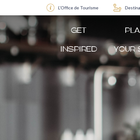
L'Office de Tourisme
Destina
GET
PL
INSPIRED
YOUR 