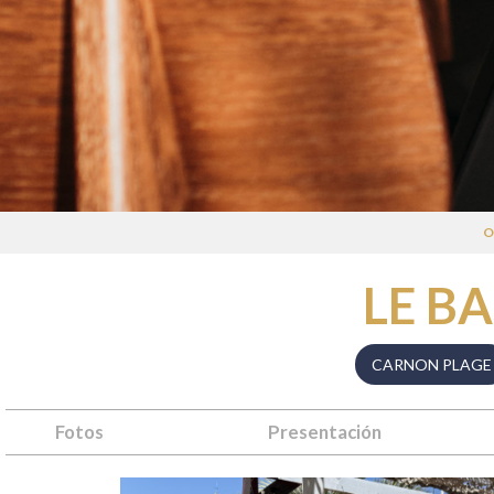
O
LE B
CARNON PLAGE
Fotos
Presentación