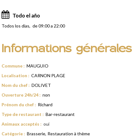
Todo el año
Todos los días
de 09:00 a 22:00
Informations générales
Commune
:
MAUGUIO
Localisation
:
CARNON PLAGE
Nom du chef
:
DOLIVET
Ouverture 24h/24
:
non
Prénom du chef
:
Richard
Type de restaurant
:
Bar-restaurant
Animaux acceptés
:
oui
Catégorie
:
Brasserie
Restauration à thème