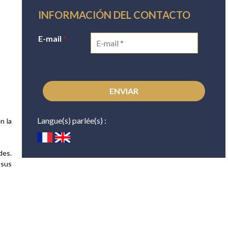
INFORMACIÓN DEL CONTACTO
E-mail
*
Langue(s) parlée(s) :
n la
des.
 sus