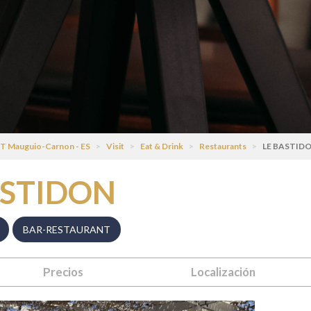
T Mauguio-Carnon - ES
>
Visit
>
Eat & Drink
>
Restaurants
>
LE BASTID
ASTIDON
BAR-RESTAURANT
Precios
Localización