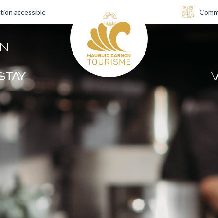
tion accessible
Comme
AN
STAY
V