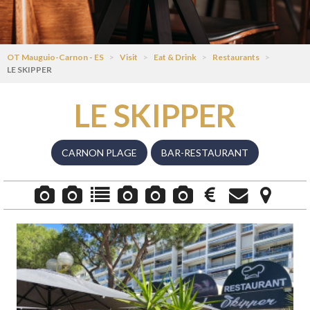
OT Mauguio-Carnon - ES
>
Visit
>
Eat & Drink
>
Restaurants
>
LE SKIPPER
LE SKIPPER
CARNON PLAGE
BAR-RESTAURANT