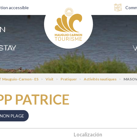
tion accessible
Comme
AN
STAY
V
 Mauguio-Carnon - ES
>
Visit
>
Pratiquer
>
Activités nautiques
>
MASOV
P PATRICE
NON PLAGE
Localización