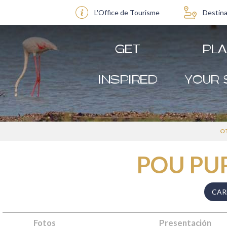
L'Office de Tourisme
Destina
GET
PL
INSPIRED
YOUR 
OT
POU PUP
CAR
Fotos
Presentación