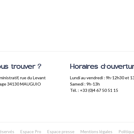
us trouver ?
Horaires d'ouvertu
inistratif, rue du Levant
Lundi au vendredi : 9h-12h30 et 
lage 34130 MAUGUIO
Samedi : 9h-13h
Tél. : +33 (0)4 67 50 51 15
réservés
Espace Pro
Espace presse
Mentions légales
Politiqu