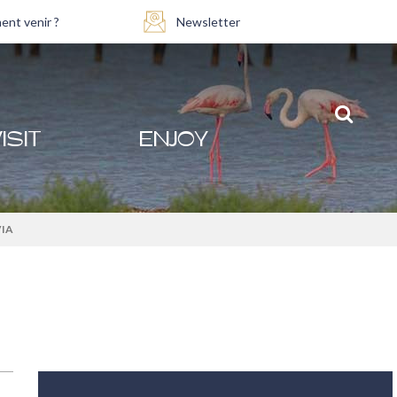
nt venir ?
Newsletter
ISIT
ENJOY
IA