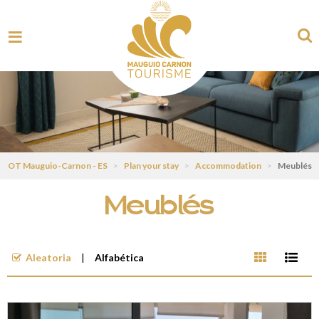
OT Mauguio-Carnon - ES
>
Plan your stay
>
Accommodation
>
Meublés
Meublés
Aleatoria
Alfabética