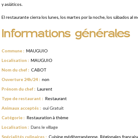
y asiáticos.
El restaurante cierra los lunes, los martes por la noche, los sábados al
Informations générales
Commune
:
MAUGUIO
Localisation
:
MAUGUIO
Nom du chef
:
CABOT
Ouverture 24h/24
:
non
Prénom du chef
:
Laurent
Type de restaurant
:
Restaurant
Animaux acceptés
:
oui
Gratuit
Catégorie
:
Restauration à thème
Localisation
:
Dans le village
Spécialités culinaires
:
Cuisine méditerranéenne
Régionales français