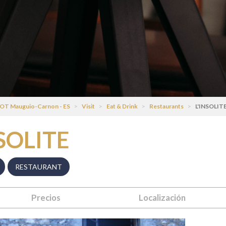
OT Mauguio-Carnon - ES
>
Visit
>
Eat & Drink
>
Restaurants
>
L'INSOLIT
NSOLITE
RESTAURANT
Precios
Localización