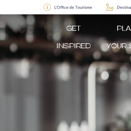
L'Office de Tourisme
Destina
GET
PL
INSPIRED
YOUR 