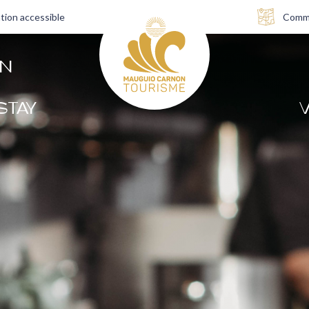
tion accessible
Comme
AN
STAY
V