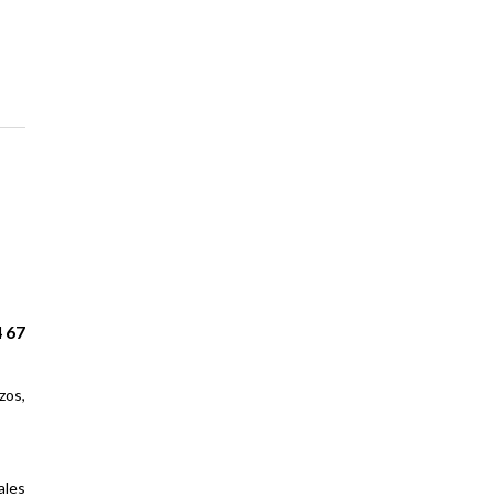
4 67
zos,
ales