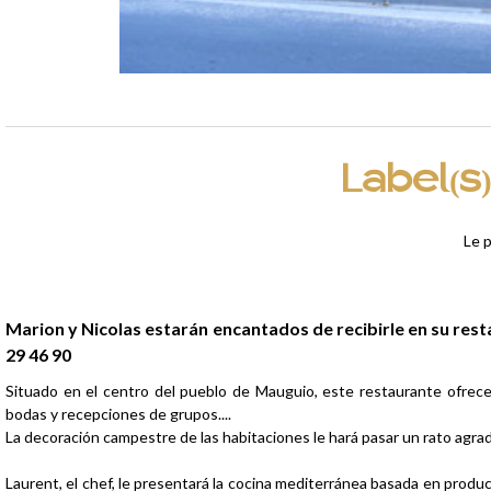
Label(s)
Le p
Presentación
Marion y Nicolas estarán encantados de recibirle en su resta
29 46 90
Situado en el centro del pueblo de Mauguio, este restaurante ofrece 
bodas y recepciones de grupos....
La decoración campestre de las habitaciones le hará pasar un rato agra
Laurent, el chef, le presentará la cocina mediterránea basada en produ