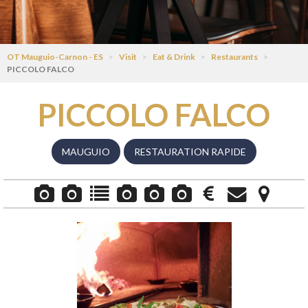
OT Mauguio-Carnon - ES
>
Visit
>
Eat & Drink
>
Restaurants
>
PICCOLO FALCO
PICCOLO FALCO
MAUGUIO
RESTAURATION RAPIDE