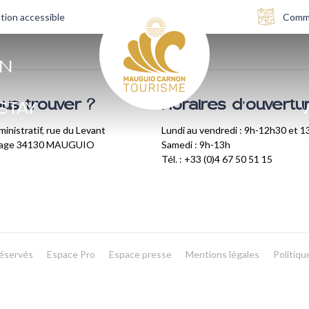
tion accessible
Comme
AN
us trouver ?
Horaires d'ouvertu
STAY
V
inistratif, rue du Levant
Lundi au vendredi : 9h-12h30 et 
lage 34130 MAUGUIO
Samedi : 9h-13h
Tél. : +33 (0)4 67 50 51 15
réservés
Espace Pro
Espace presse
Mentions légales
Politiqu