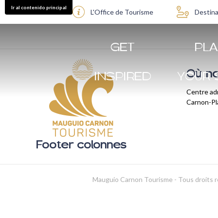
Ir al contenido principal
L'Office de Tourisme
Destina
GET
PL
Où no
INSPIRED
YOUR 
Centre adm
Carnon-P
Footer colonnes
Mauguio Carnon Tourisme - Tous droits 