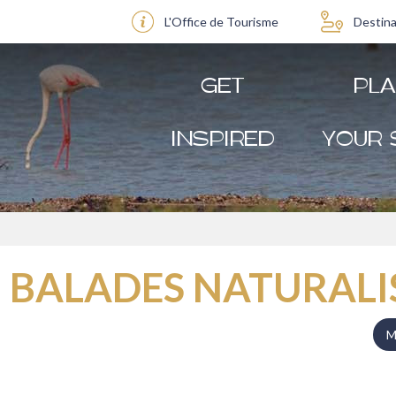
L'Office de Tourisme
Destina
GET
PL
INSPIRED
YOUR 
BALADES NATURALIST
M