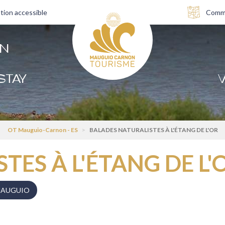
tion accessible
Comme
AN
STAY
V
OT Mauguio-Carnon - ES
>
BALADES NATURALISTES À L'ÉTANG DE L'OR
ES À L'ÉTANG DE L'
AUGUIO